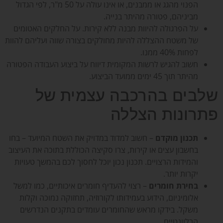
הפנוי מהגג או ממבנים, או אינו עולה על 50 מ"ר, לפי הגדול
מביניהם, פטורה מהיתר בנייה.
על הפרגולה להיוות מבנה ללא קירות. על החלקים האטומים
של משטח ההצללה להיות מחולקים בצורה שווה ועליהם להוות
לפחות 40% ממנו.
חשוב להגיש לרשות המקומית דיווח על ביצוע העבודה הפטורה
מהיתר תוך 45 ימים ממועד הביצוע.
שלבים בהרכבה עצמית של
פתרונות הצללה
תכנון מוקדם
– חשוב למדוד במדויק את השטח המיועד – בחו
בחשבון עצים או קירות, צרו סקיצה הכוללת בתוכה את העיצוב
והמידות הרצויים. תכנון נכון יוכל לחסוך לכם בהמשך טעויות
יקרות יותר.
בחירת חומרים
– רצוי להעדיף חומרים איכותיים, כמו למשל
אלומיניום, הידוע בעמידותו לקורוזיה, תחזוקה נמוכה וקלות
משקל. בידקו מראש שהחומרים עומדים בתקנים הנדרשים
הרלוונטיים.