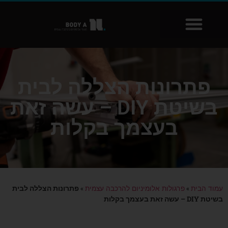
שִׂים
לֵב:
בְּאֲתָר
זֶה
מֻפְעֶלֶת
מַעֲרֶכֶת
נָגִישׁ
פתרונות הצללה לבית
בִּקְלִיק
בשיטת DIY – עשה זאת
הַמְּסַיַּעַת
לִנְגִישׁוּת
בעצמך בקלות
הָאֲתָר.
»
»
פתרונות הצללה לבית
עמוד הבית
פרגולות אלומיניום להרכבה עצמית
בשיטת DIY – עשה זאת בעצמך בקלות