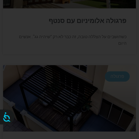
פרגולה אלומיניום עם סנטף
כשחושבים על הצללה טובה, זה כבר לא רק “שיהיה גג”. אנשים
היום
פרגולה
נג