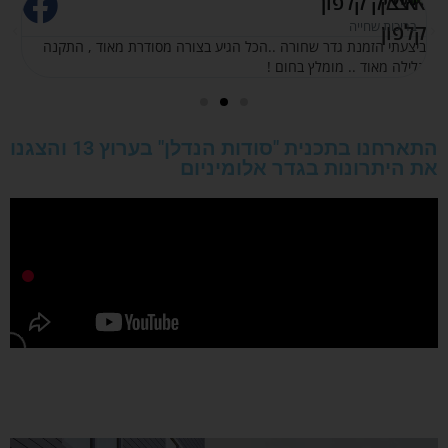
איציק קלפון
נ
בריכות שחייה
y
ביצעתי הזמנת גדר שחורה ..הכל הגיע בצורה מסודרת מאוד , התקנה
שי
קלילה מאוד .. מומלץ בחום !
מו
התארחנו בתכנית "סודות הנדלן" בערוץ 13 והצגנו
את היתרונות בגדר אלומיניום