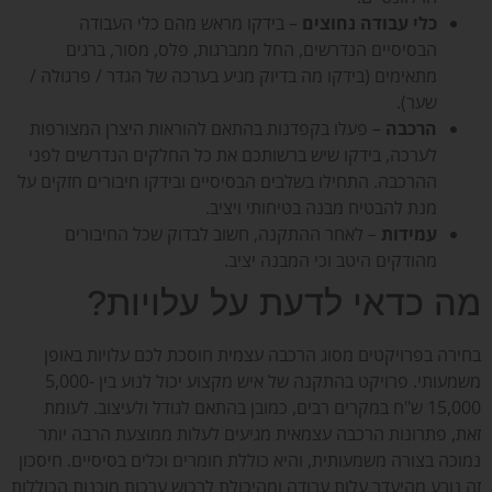
כלי עבודה נחוצים
– בידקו מראש מהם כלי העבודה
הבסיסיים הנדרשים, החל ממברגות, פלס, מסור, ברגים
מתאימים (בידקו מה בדיוק מגיע בערכה של הגדר / פרגולה /
שער).
הרכבה
– פעלו בקפדנות בהתאם להוראות היצרן המצורפות
לערכה, בידקו שיש ברשותכם את כל החלקים הנדרשים לפני
ההרכבה. התחילו בשלבים הבסיסיים ובידקו חיבורים חזקים על
מנת להבטיח מבנה בטיחותי ויציב.
עמידות
– לאחר ההתקנה, חשוב לבדוק שכל החיבורים
מהודקים היטב וכי המבנה יציב.
מה כדאי לדעת על עלויות?
בחירה בפרויקטים מסוג הרכבה עצמית חוסכת לכם עלויות באופן
משמעותי. פרויקט בהתקנה של איש מקצוע יכול לנוע בין 5,000-
15,000 ש"ח במקרים רבים, כמובן בהתאם לגודל ולעיצוב. לעומת
זאת, פתרונות הרכבה עצמאית מגיעים לעלות ממוצעת הרבה יותר
נמוכה בצורה משמעותית, והיא כוללת חומרים וכלים בסיסיים. חיסכון
זה נובע מהיעדר עלות עבודה ומהיכולת לרכוש ערכות מוכנות הכוללות