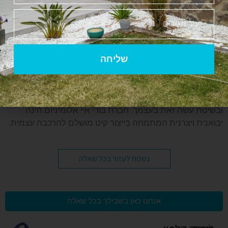
כל התמונות המוצגות באתר הינם להמחשה בלבד
שליחה
חברת בודי איי אלומיניום הינה חברת בת של חברת בודי מ.
בע"מ שהוקמה בשנת 1996 המובילה בתחום פרזול פרגולות
אלומיניום, גדרות אלומיניום, שערי אלומיניום בסיטונאות
ובשיטת עשה זאת בעצמך. חברת בודי איי אלומיניום הינה
יבואנית ויצרנית המתמחה בייצור קיט מושלם להרכבה עצמית.
נשמח לעזור בכל שאלה
אנחנו כאן בשבילך בכל שאלה