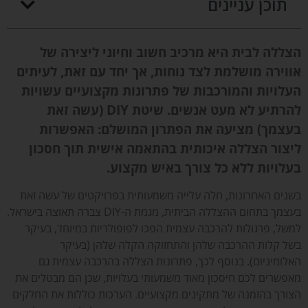
תוכן עניינים
הצללה לבית היא מרכיב חשוב וחיוני ליצירה של
אווירה מושלמת לצד נוחות, אך יחד עם זאת, לעיתים
העלויות והמורכבות של פתרונות מקצועיים עשויות
להרתיע לא מעט אנשים. שיטת DIY (עשה זאת
בעצמך) מציעה את הפתרון המושלם: האפשרות
ליצור הצללה איכותית בהתאמה אישית תוך חסכון
בעלויות ללא כל צורך באיש מקצוע.
בשנים האחרונות, חלה עלייה משמעותית בפרויקטים של עשה זאת
בעצמך בתחום ההצללה הביתית, מגמת ה-DIY צברה תאוצה בישראל.
למשל, פרגולות להרכבה עצמית הפכו לפופולריות במיוחד, בעיקר
בשל קלות ההרכבה שלהן והתחזוקה הקלה שלהן (בעיקר
האלומיניום). בנוסף לכך, פתרונות הצללה בהרכבה עצמית גם
מאפשרים לכם חיסכון מאוד משמעותי בעלויות, שכן הם מבטלים את
הצורך בהזמנה של מתקינים מקצועיים. הערכות כוללות את החלקים