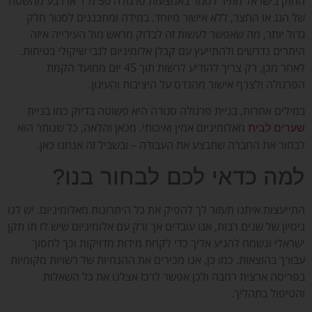
החוק בישראל מתיר לסגור באמצעות פרגולה 50 מ"ר או רבע מהשטח
של הגג או החצר, ללא אישור מיוחד. במידה ומתכננים לסגור חלק
גדול יותר, מה שאפשר לעשות זה לבדוק מראש מול העירייה איזה
היתרים נדרשים ולהתייעץ עם קבלן אלומיניום לגבי שיקולי בטיחות.
לאחר מכן, רק צריך להודיע לרשות תוך 45 יום ממועד הקמת
הפרגולה ולצרף אישור מהנדס על היציבות והעיגון.
במילים אחרות, בניית פרגולה סגורה היא פשוטה בדיוק כמו בניית
מאלומיניום אמין ואיכותי. מכאן והלאה, כל שנותר הוא
שערים לבית
לבחור את החברה שתבצע את העבודה – ובשביל זה אנחנו כאן.
למה כדאי לכם לבחור בנו?
התייעצות איתנו תעזור לך להפיק את כל היתרונות מאלומיניום. יש לנו
ניסיון של שנים רבות, אנו עובדים אך ורק עם אלומיניום שיש לו תו תקן
ישראלי ונשמח להגיע אליך כדי לקחת מידות מדויקות וכך לחסוך
עבורך בהוצאות. כמו כן, אנו מכירים את ההנחיות של רשויות מקומיות
בפריסה ארצית רחבה ולכן אפשר לרכז אצלנו את כל השאלות
והטיפול בתהליך.