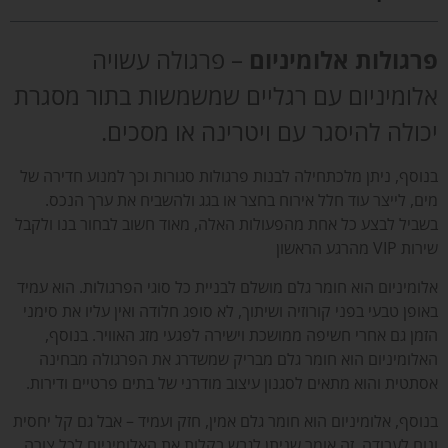
פרגולות אלומיניום
– פרגולה עשויה
אלומיניום עם רגליים שמשמשות בתור מסגרת
יכולה להיסגר עם ויטרינה או מסכים.
בנוסף, ניתן מלכתחילה לבנות פרגולות סגורות וכך למנוע חדירה של
מים, לייצר עוד חלל אירוח בחצר או בגג ולהשביח את ערך הנכס.
בשביל לבצע כל אחת מהפעולות האלה, מאוד חשוב לבחור בנו ולקבל
שירות VIP מהרגע הראשון
אלומיניום הוא חומר גלם מושלם לבניית כל סוגי הפרגולות. הוא עמיד
באופן טבעי בפני קורוזיה ושיתוך, לא סופג חלודה ואין עליו את סימני
הזמן גם אחרי חשיפה ממושכת וישירה לפגעי מזג האוויר. בנוסף,
האלומיניום הוא חומר גלם מבריק שמשדרג את הפרגולה מבחינה
אסתטית והוא מתאים לסגנון עיצוב מודרני של בתים פרטיים ודירות.
בנוסף, אלומיניום הוא חומר גלם אמין, חזק ועמיד – אבל גם קל יחסית
ונוח לעבודה. זה אומר שניתן לגבש בקלות את האלומיניום לכל צורה