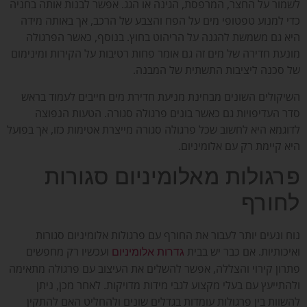
לשמור על החצר, המרפסת, הגינה או הגג. אפשר לבנות אותה בחניה
כדי למנוע טפטופי מים על הפח והצבע של הרכב, אך באותה מידה
היא גם משמשת להגנה על הריהוט בחוץ. בנוסף, כאשר הפרגולה
מונעת חדירה של מים זה גם אומר פחות רטיבות על הקירות ומינימום
של סכנה ליציבות התשתית של המבנה.
השיקולים השונים מבחינת מניעת חדירת מים חייבים לעמוד בראש
סדר העדיפויות גם כאשר בונים פרגולה סגורה. הטעות הנפוצה
לדוגמא היא לחשוב שכל פרגולה סגורה מייצרת אטימות כזו, אך בפועל
היא קיימת רק עם אלומיניום.
פרגולות מאלומיניום סגורות
לחורף
נוח ונעים יותר לעבור את החורף עם פרגולות אלומיניום סגורות
ואיכותיות. אם כבר יש בבית
ועכשיו רק מחפשים
גדרות אלומיניום
פתרון קירוי והצללה, אפשר להשלים את העיצוב עם פרגולה מתאימה
ולהתייעץ עם בעלי מקצוע לגבי מידות מדויקות. לאחר מכן, ניתן
להשוות בין פרגולות עומדות בגדלים שונים ולהחליט האם להתקין