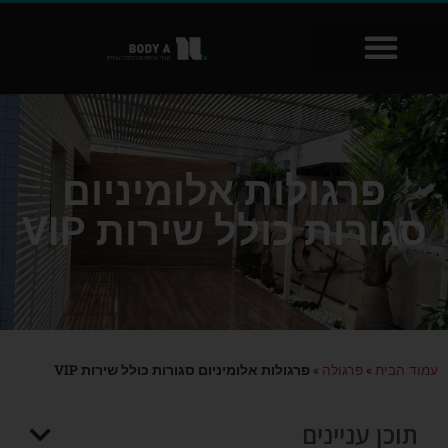
שִׂים
לֵב:
בְּאֲתָר
זֶה
מֻפְעֶלֶת
מַעֲרֶכֶת
נָגִישׁ
פרגולות אלומיניום
בִּקְלִיק
הַמְּסַיַּעַת
סגורות כולל שירות VIP
לִנְגִישׁוּת
הָאֲתָר.
»
»
פרגולות אלומיניום סגורות כולל שירות VIP
עמוד הבית
פרגולה
תוכן עניינים