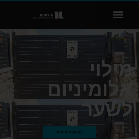
שִׂים
לֵב:
בְּאֲתָר
זֶה
מֻפְעֶלֶת
מַעֲרֶכֶת
נָגִישׁ
בִּקְלִיק
מילוי
הַמְּסַיַּעַת
לִנְגִישׁוּת
הָאֲתָר.
אלומיניום
לשער
להצעת מחיר