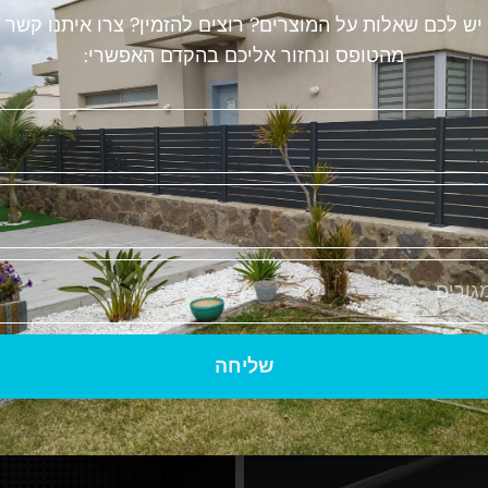
יש לכם שאלות על המוצרים? רוצים להזמין? צרו איתנו קשר
מהטופס ונחזור אליכם בהקדם האפשרי:
גדר אלומינ
ס"מ/ 9 ס"מ.
קיט מושלם להרכ
תכנון הגדר מותא
הגדר זהה משני ה
שליחה