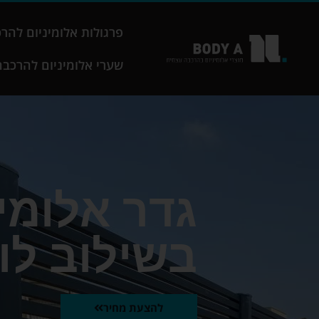
שִׂים
לֵב:
פרגולות אלומיניום להר
בְּאֲתָר
זֶה
שערי אלומיניום להרכב
מֻפְעֶלֶת
מַעֲרֶכֶת
נָגִישׁ
בִּקְלִיק
הַמְּסַיַּעַת
לִנְגִישׁוּת
הָאֲתָר.
גדר אלומינ
לְחַץ
Control-
F11
בשילוב לו
לְהַתְאָמַת
הָאֲתָר
לְעִוְורִים
הַמִּשְׁתַּמְּשִׁים
להצעת מחיר
בְּתוֹכְנַת