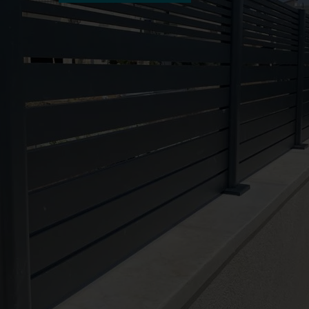
קוֹרֵא־מָסָךְ;
לְחַץ
Control-
F10
לִפְתִיחַת
תַּפְרִיט
נְגִישׁוּת.